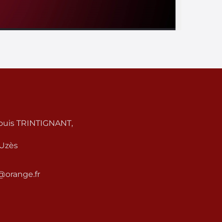
Louis TRINTIGNANT,
 Uzès
2@orange.fr